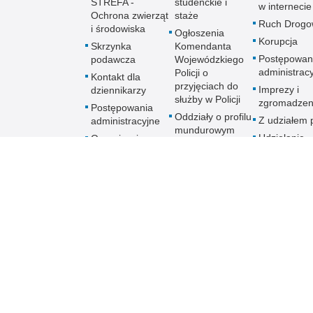
STREFA -
studenckie i
w internecie
Ochrona zwierząt
staże
Ruch Drogo
i środowiska
Ogłoszenia
Korupcja
Skrzynka
Komendanta
Postępowan
podawcza
Wojewódzkiego
administrac
Policji o
Kontakt dla
przyjęciach do
Imprezy i
dziennikarzy
służby w Policji
zgromadzen
Postępowania
Oddziały o profilu
Z udziałem p
administracyjne
mundurowym
Udzielanie
Organizacja
informacji
imprezy masowej
lub
zgromadzenia
Ruch Drogowy
Ochrona praw
człowieka
Praca w Policji
Praktyki i staże
Skargi i wnioski
dotyczące
działalności