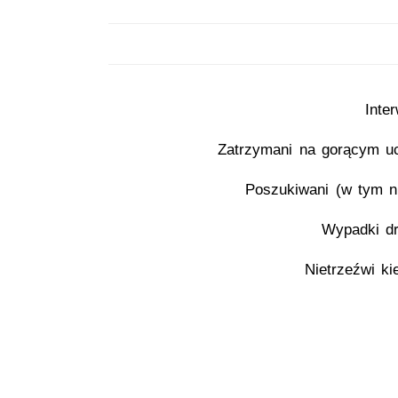
Inte
Zatrzymani na gorącym u
Poszukiwani (w tym ni
Wypadki d
Nietrzeźwi ki