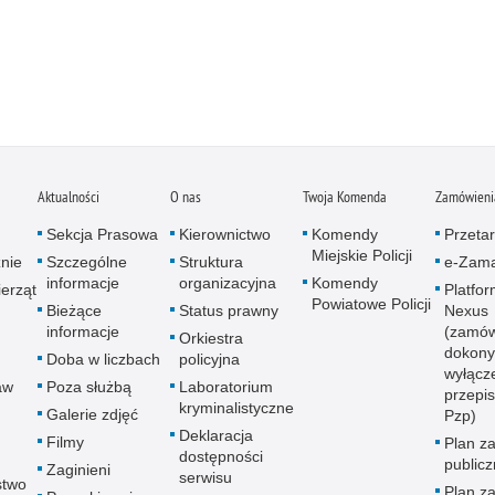
Aktualności
O nas
Twoja Komenda
Zamówienia
Sekcja Prasowa
Kierownictwo
Komendy
Przetar
Miejskie Policji
znie
Szczególne
Struktura
e-Zama
informacje
organizacyjna
Komendy
erząt
Platfo
Powiatowe Policji
Bieżące
Status prawny
Nexus
informacje
(zamów
Orkiestra
dokony
Doba w liczbach
policyjna
wyłącz
aw
Poza służbą
Laboratorium
przepi
kryminalistyczne
Galerie zdjęć
Pzp)
Deklaracja
Filmy
Plan z
dostępności
public
Zaginieni
serwisu
stwo
Plan z