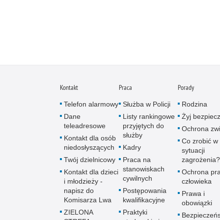
Kontakt
Praca
Porady
Telefon alarmowy
Służba w Policji
Rodzina
Dane
Listy rankingowe
Żyj bezpiec
teleadresowe
przyjętych do
Ochrona zwi
służby
Kontakt dla osób
Co zrobić w
niedosłyszących
Kadry
sytuacji
Twój dzielnicowy
Praca na
zagrożenia?
stanowiskach
Kontakt dla dzieci
Ochrona pr
cywilnych
i młodzieży -
człowieka
napisz do
Postępowania
Prawa i
Komisarza Lwa
kwalifikacyjne
obowiązki
ZIELONA
Praktyki
Bezpieczeń