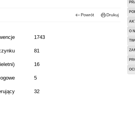
PR
PO
Powrót
Drukuj
AK
O 
rwencje
1743
TW
czynku
81
ZA
PR
eletni)
16
OC
rogowe
5
erujący
32