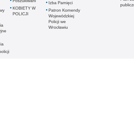
Poszukiwani
Izba Pamięci
public
KOBIETY W
wy
Patron Komendy
POLICJI
Wojewódzkiej
Policji we
ia
Wrocławiu
yjne
ia
olicji