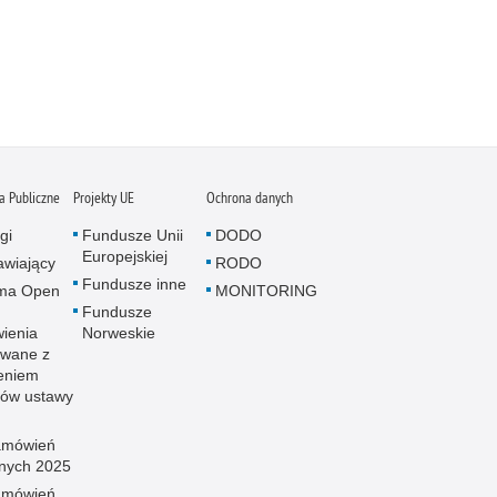
 Publiczne
Projekty UE
Ochrona danych
gi
Fundusze Unii
DODO
Europejskiej
wiający
RODO
Fundusze inne
rma Open
MONITORING
Fundusze
ienia
Norweskie
wane z
eniem
sów ustawy
amówień
znych 2025
amówień