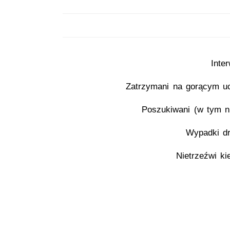
Inte
Zatrzymani na gorącym u
Poszukiwani (w tym ni
Wypadki d
Nietrzeźwi ki