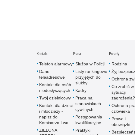
Kontakt
Praca
Porady
Telefon alarmowy
Służba w Policji
Rodzina
Dane
Listy rankingowe
Żyj bezpiec
teleadresowe
przyjętych do
Ochrona zwi
służby
Kontakt dla osób
Co zrobić w
niedosłyszących
Kadry
sytuacji
Twój dzielnicowy
Praca na
zagrożenia?
stanowiskach
Kontakt dla dzieci
Ochrona pr
cywilnych
i młodzieży -
człowieka
napisz do
Postępowania
Prawa i
Komisarza Lwa
kwalifikacyjne
obowiązki
ZIELONA
Praktyki
Bezpieczeń