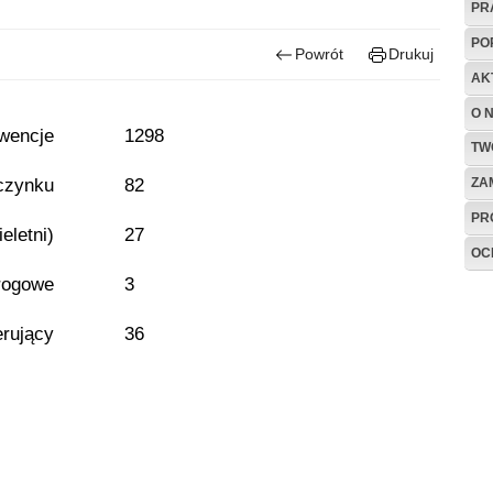
PR
PO
Powrót
Drukuj
AK
O 
rwencje
1298
TW
czynku
82
ZA
PR
eletni)
27
OC
rogowe
3
erujący
36