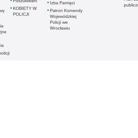
Poszukiwani
Izba Pamięci
public
KOBIETY W
wy
Patron Komendy
POLICJI
Wojewódzkiej
Policji we
ia
Wrocławiu
yjne
ia
olicji