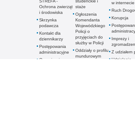
STREFA -
studenckie i
w internecie
Ochrona zwierząt
staże
Ruch Drogo
i środowiska
Ogłoszenia
Korupcja
Skrzynka
Komendanta
Postępowan
podawcza
Wojewódzkiego
administrac
Policji o
Kontakt dla
przyjęciach do
Imprezy i
dziennikarzy
służby w Policji
zgromadzen
Postępowania
Oddziały o profilu
Z udziałem p
administracyjne
mundurowym
Udzielanie
Organizacja
informacji
imprezy masowej
lub
zgromadzenia
Ruch Drogowy
Ochrona praw
człowieka
Praca w Policji
Praktyki i staże
Skargi i wnioski
dotyczące
działalności