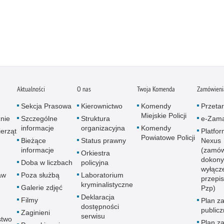
Aktualności
O nas
Twoja Komenda
Zamówienia
Sekcja Prasowa
Kierownictwo
Komendy
Przetar
Miejskie Policji
znie
Szczególne
Struktura
e-Zama
informacje
organizacyjna
Komendy
erząt
Platfo
Powiatowe Policji
Bieżące
Status prawny
Nexus
informacje
(zamów
Orkiestra
dokony
Doba w liczbach
policyjna
wyłącz
aw
Poza służbą
Laboratorium
przepi
kryminalistyczne
Galerie zdjęć
Pzp)
Deklaracja
Filmy
Plan z
dostępności
public
Zaginieni
serwisu
stwo
Plan z