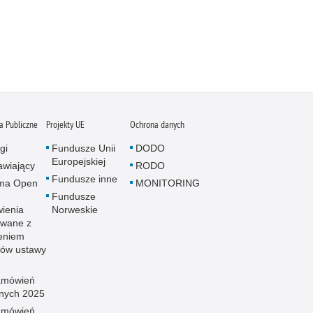
 Publiczne
Projekty UE
Ochrona danych
gi
Fundusze Unii
DODO
Europejskiej
wiający
RODO
Fundusze inne
rma Open
MONITORING
Fundusze
ienia
Norweskie
wane z
eniem
sów ustawy
amówień
znych 2025
amówień