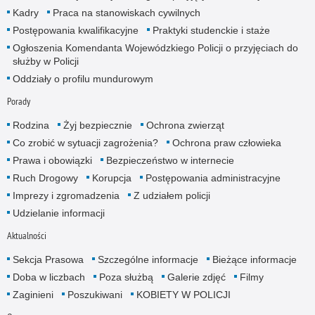
Kadry
Praca na stanowiskach cywilnych
Postępowania kwalifikacyjne
Praktyki studenckie i staże
Ogłoszenia Komendanta Wojewódzkiego Policji o przyjęciach do
służby w Policji
Oddziały o profilu mundurowym
Porady
Rodzina
Żyj bezpiecznie
Ochrona zwierząt
Co zrobić w sytuacji zagrożenia?
Ochrona praw człowieka
Prawa i obowiązki
Bezpieczeństwo w internecie
Ruch Drogowy
Korupcja
Postępowania administracyjne
Imprezy i zgromadzenia
Z udziałem policji
Udzielanie informacji
Aktualności
Sekcja Prasowa
Szczególne informacje
Bieżące informacje
Doba w liczbach
Poza służbą
Galerie zdjęć
Filmy
Zaginieni
Poszukiwani
KOBIETY W POLICJI